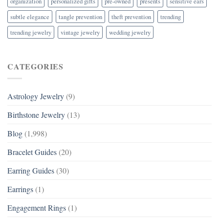
organization
personalized gifts
pre-owned
presents
sensitive ears
subtle elegance
tangle prevention
theft prevention
trending
trending jewelry
vintage jewelry
wedding jewelry
CATEGORIES
Astrology Jewelry
(9)
Birthstone Jewelry
(13)
Blog
(1,998)
Bracelet Guides
(20)
Earring Guides
(30)
Earrings
(1)
Engagement Rings
(1)