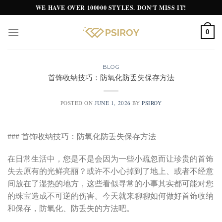
Skip
WE HAVE OVER 100000 STYLES. DON'T MISS IT!
to
content
0
BLOG
首饰收纳技巧：防氧化防丢失保存方法
POSTED ON
JUNE 1, 2026
BY
PSIROY
### 首饰收纳技巧：防氧化防丢失保存方法
在日常生活中，您是不是会因为一些小疏忽而让珍贵的首饰
失去原有的光鲜亮丽？或许不小心掉到了地上、或者不经意
间放在了湿热的地方，这些看似寻常的小事其实都可能对您
的珠宝造成不可逆的伤害。今天就来聊聊如何做好首饰收纳
和保存，防氧化、防丢失的方法吧。