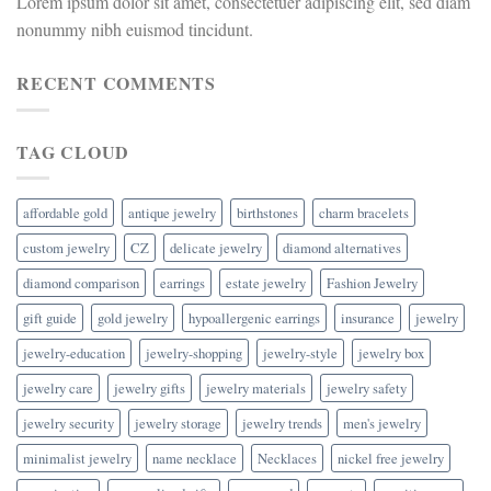
Lorem ipsum dolor sit amet, consectetuer adipiscing elit, sed diam
nonummy nibh euismod tincidunt.
RECENT COMMENTS
TAG CLOUD
affordable gold
antique jewelry
birthstones
charm bracelets
custom jewelry
CZ
delicate jewelry
diamond alternatives
diamond comparison
earrings
estate jewelry
Fashion Jewelry
gift guide
gold jewelry
hypoallergenic earrings
insurance
jewelry
jewelry-education
jewelry-shopping
jewelry-style
jewelry box
jewelry care
jewelry gifts
jewelry materials
jewelry safety
jewelry security
jewelry storage
jewelry trends
men's jewelry
minimalist jewelry
name necklace
Necklaces
nickel free jewelry